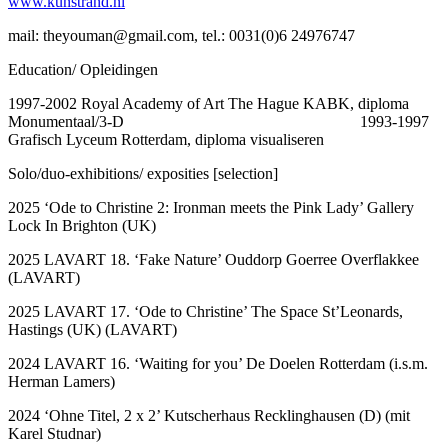
www.kunstrand.nl
mail: theyouman@gmail.com, tel.: 0031(0)6 24976747
Education/ Opleidingen
1997-2002 Royal Academy of Art The Hague KABK, diploma
Monumentaal/3-D 1993-1997
Grafisch Lyceum Rotterdam, diploma visualiseren
Solo/duo-exhibitions/ exposities [selection]
2025 ‘Ode to Christine 2: Ironman meets the Pink Lady’ Gallery
Lock In Brighton (UK)
2025 LAVART 18. ‘Fake Nature’ Ouddorp Goerree Overflakkee
(LAVART)
2025 LAVART 17. ‘Ode to Christine’ The Space St’Leonards,
Hastings (UK) (LAVART)
2024 LAVART 16. ‘Waiting for you’ De Doelen Rotterdam (i.s.m.
Herman Lamers)
2024 ‘Ohne Titel, 2 x 2’ Kutscherhaus Recklinghausen (D) (mit
Karel Studnar)