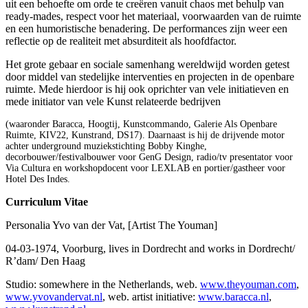
uit een behoefte om orde te creëren vanuit chaos met behulp van
ready-mades, respect voor het materiaal, voorwaarden van de ruimte
en een humoristische benadering. De performances zijn weer een
reflectie op de realiteit met absurditeit als hoofdfactor.
Het grote gebaar en sociale samenhang wereldwijd worden getest
door middel van stedelijke interventies en projecten in de openbare
ruimte. Mede hierdoor is hij ook oprichter van vele initiatieven en
mede initiator van vele Kunst relateerde bedrijven
(waaronder Baracca, Hoogtij, Kunstcommando, Galerie Als Openbare
Ruimte, KIV22, Kunstrand, DS17). Daarnaast is hij de drijvende motor
achter underground muziekstichting Bobby Kinghe,
decorbouwer/festivalbouwer voor GenG Design, radio/tv presentator voor
Via Cultura en workshopdocent voor LEXLAB en portier/gastheer voor
Hotel Des Indes.
Curriculum Vitae
Personalia Yvo van der Vat, [Artist The Youman]
04-03-1974, Voorburg, lives in Dordrecht and works in Dordrecht/
R’dam/ Den Haag
Studio: somewhere in the Netherlands, web.
www.theyouman.com
,
www.yvovandervat.nl
, web. artist initiative:
www.baracca.nl
,