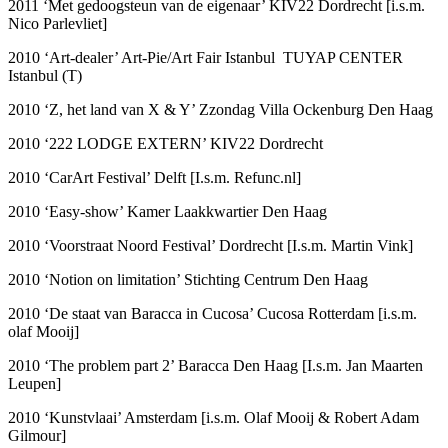
2011 ‘Met gedoogsteun van de eigenaar’ KIV22 Dordrecht [i.s.m.
Nico Parlevliet]
2010 ‘Art-dealer’ Art-Pie/Art Fair Istanbul TUYAP CENTER
Istanbul (T)
2010 ‘Z, het land van X & Y’ Zzondag Villa Ockenburg Den Haag
2010 ‘222 LODGE EXTERN’ KIV22 Dordrecht
2010 ‘CarArt Festival’ Delft [I.s.m. Refunc.nl]
2010 ‘Easy-show’ Kamer Laakkwartier Den Haag
2010 ‘Voorstraat Noord Festival’ Dordrecht [I.s.m. Martin Vink]
2010 ‘Notion on limitation’ Stichting Centrum Den Haag
2010 ‘De staat van Baracca in Cucosa’ Cucosa Rotterdam [i.s.m.
olaf Mooij]
2010 ‘The problem part 2’ Baracca Den Haag [I.s.m. Jan Maarten
Leupen]
2010 ‘Kunstvlaai’ Amsterdam [i.s.m. Olaf Mooij & Robert Adam
Gilmour]