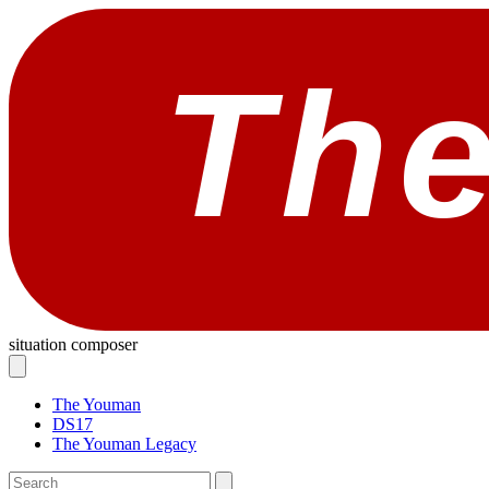
Th
situation composer
The Youman
DS17
The Youman Legacy